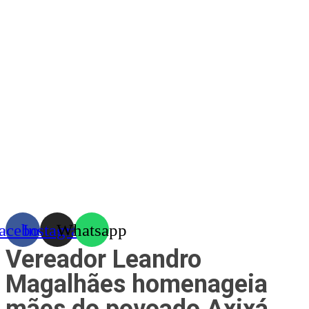
Skip
to
content
acebook
Instagram
Whatsapp
Vereador Leandro
Magalhães homenageia