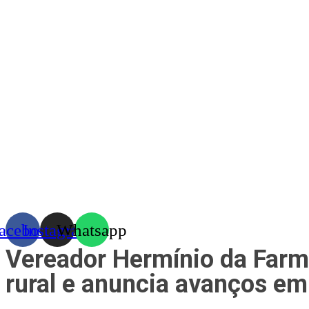
Skip
to
content
acebook
Instagram
Whatsapp
Vereador Hermínio da Far
rural e anuncia avanços em