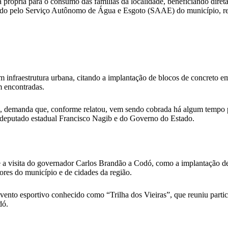
própria para o consumo das famílias da localidade, beneficiando diret
ado pelo Serviço Autônomo de Água e Esgoto (SAAE) do município, res
m infraestrutura urbana, citando a implantação de blocos de concreto e
m encontradas.
dela, demanda que, conforme relatou, vem sendo cobrada há algum temp
o deputado estadual Francisco Nagib e do Governo do Estado.
 a visita do governador Carlos Brandão a Codó, como a implantação de 
ores do município e de cidades da região.
nto esportivo conhecido como “Trilha dos Vieiras”, que reuniu partici
dó.