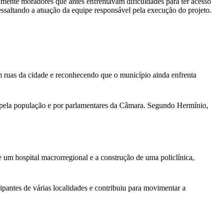
amente moradores que antes enfrentavam dificuldades para ter acesso
saltando a atuação da equipe responsável pela execução do projeto.
m ruas da cidade e reconhecendo que o município ainda enfrenta
o pela população e por parlamentares da Câmara. Segundo Hermínio,
um hospital macrorregional e a construção de uma policlínica,
pantes de várias localidades e contribuiu para movimentar a