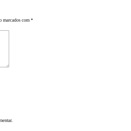
ão marcados com
*
mentar.