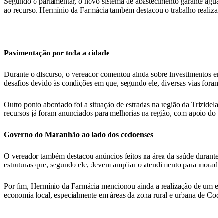
Segundo o parlamentar, o novo sistema de abastecimento garante água 
ao recurso. Hermínio da Farmácia também destacou o trabalho realiz
Pavimentação por toda a cidade
Durante o discurso, o vereador comentou ainda sobre investimentos e
desafios devido às condições em que, segundo ele, diversas vias fora
Outro ponto abordado foi a situação de estradas na região da Trizi
recursos já foram anunciados para melhorias na região, com apoio d
Governo do Maranhão ao lado dos codoenses
O vereador também destacou anúncios feitos na área da saúde durante
estruturas que, segundo ele, devem ampliar o atendimento para morad
Por fim, Hermínio da Farmácia mencionou ainda a realização de um eve
economia local, especialmente em áreas da zona rural e urbana de Co