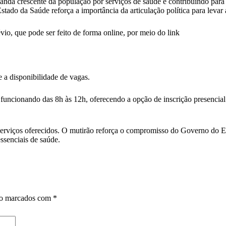
da crescente da população por serviços de saúde e contribuindo para 
tado da Saúde reforça a importância da articulação política para levar
évio, que pode ser feito de forma online, por meio do link
 a disponibilidade de vagas.
 funcionando das 8h às 12h, oferecendo a opção de inscrição presencia
serviços oferecidos. O mutirão reforça o compromisso do Governo do E
ssenciais de saúde.
ão marcados com
*