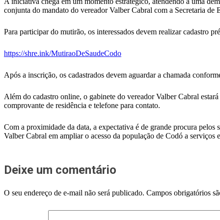
A iniciativa chega em um momento estratégico, atendendo a uma deman
conjunta do mandato do vereador Valber Cabral com a Secretaria de Es
Para participar do mutirão, os interessados devem realizar cadastro pr
https://shre.ink/MutiraoDeSaudeCodo
Após a inscrição, os cadastrados devem aguardar a chamada conforme
Além do cadastro online, o gabinete do vereador Valber Cabral estará
comprovante de residência e telefone para contato.
Com a proximidade da data, a expectativa é de grande procura pelos 
Valber Cabral em ampliar o acesso da população de Codó a serviços e
Deixe um comentário
O seu endereço de e-mail não será publicado.
Campos obrigatórios s