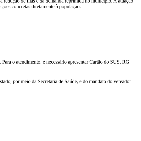
a redução de filas e da demanda reprimida no município. A atuação
 ações concretas diretamente à população.
l. Para o atendimento, é necessário apresentar Cartão do SUS, RG,
stado, por meio da Secretaria de Saúde, e do mandato do vereador