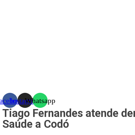
Skip
to
content
acebook
Instagram
Whatsapp
Tiago Fernandes atende de
Saúde a Codó