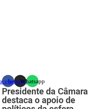
Skip
to
content
acebook
Instagram
Whatsapp
Presidente da Câmara
destaca o apoio de