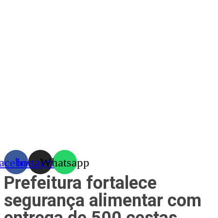
Skip
to
content
acebook
Instagram
Whatsapp
Prefeitura fortalece
segurança alimentar com