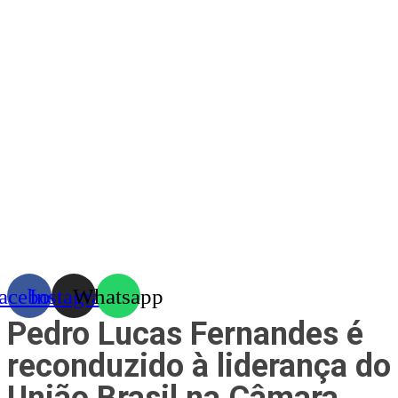
Skip
to
content
acebook
Instagram
Whatsapp
Pedro Lucas Fernandes é
reconduzido à liderança do