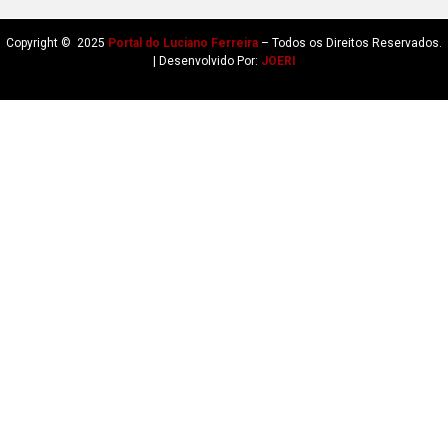
Copyright © 2025
Portal do Luciano Ferreira
– Todos os Direitos Reservados.
| Desenvolvido Por:
JOERI