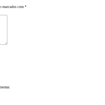
ão marcados com
*
mentar.