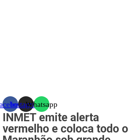
Skip
to
content
acebook
Instagram
Whatsapp
INMET emite alerta
vermelho e coloca todo o