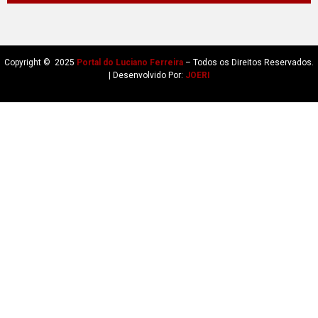
Copyright © 2025
Portal do Luciano Ferreira
– Todos os Direitos Reservados.
| Desenvolvido Por:
JOERI