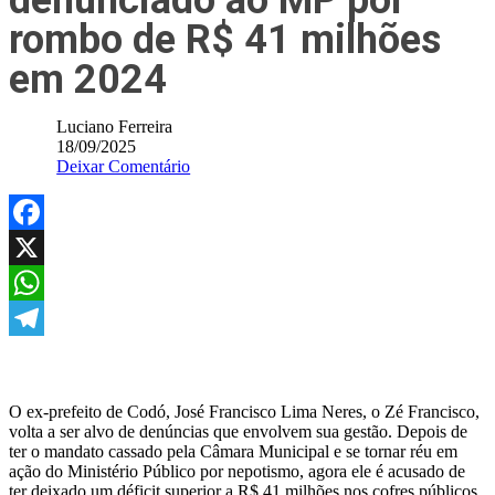
denunciado ao MP por
rombo de R$ 41 milhões
em 2024
Luciano Ferreira
18/09/2025
Deixar Comentário
Facebook
X
WhatsApp
Telegram
O ex-prefeito de Codó, José Francisco Lima Neres, o Zé Francisco,
volta a ser alvo de denúncias que envolvem sua gestão. Depois de
ter o mandato cassado pela Câmara Municipal e se tornar réu em
ação do Ministério Público por nepotismo, agora ele é acusado de
ter deixado um déficit superior a R$ 41 milhões nos cofres públicos