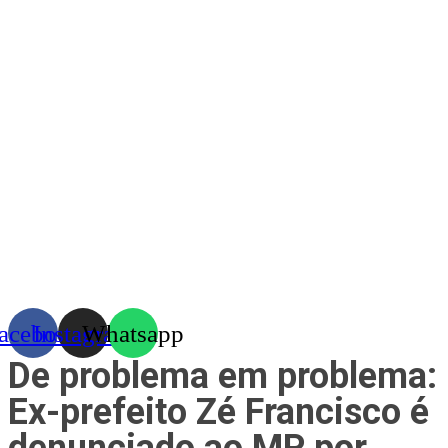
Skip
to
content
acebook
Instagram
Whatsapp
De problema em problema:
Ex-prefeito Zé Francisco é