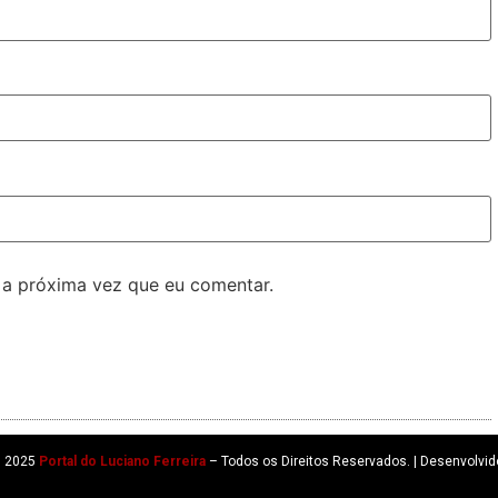
 a próxima vez que eu comentar.
© 2025
Portal do Luciano Ferreira
– Todos os Direitos Reservados. | Desenvolvid