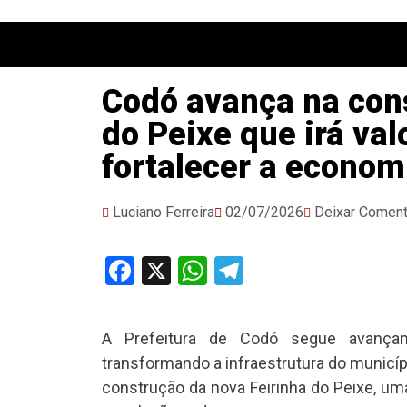
Codó avança na con
do Peixe que irá val
fortalecer a economi
Luciano Ferreira
02/07/2026
Deixar Coment
Facebook
X
WhatsApp
Telegram
A Prefeitura de Codó segue avança
transformando a infraestrutura do municípi
construção da nova Feirinha do Peixe, um