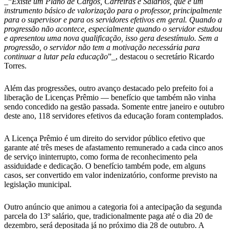
_“
Existe um Plano de Cargos, Carreiras e Salários, que é um
instrumento básico de valorização para o professor, principalmente
para o supervisor e para os servidores efetivos em geral. Quando a
progressão não acontece, especialmente quando o servidor estudou
e apresentou uma nova qualificação, isso gera desestímulo. Sem a
progressão, o servidor não tem a motivação necessária para
continuar a lutar pela educação
”_, destacou o secretário Ricardo
Torres.
Além das progressões, outro avanço destacado pelo prefeito foi a
liberação de Licenças Prêmio — benefício que também não vinha
sendo concedido na gestão passada. Somente entre janeiro e outubro
deste ano, 118 servidores efetivos da educação foram contemplados.
A Licença Prêmio é um direito do servidor público efetivo que
garante até três meses de afastamento remunerado a cada cinco anos
de serviço ininterrupto, como forma de reconhecimento pela
assiduidade e dedicação. O benefício também pode, em alguns
casos, ser convertido em valor indenizatório, conforme previsto na
legislação municipal.
Outro anúncio que animou a categoria foi a antecipação da segunda
parcela do 13º salário, que, tradicionalmente paga até o dia 20 de
dezembro, será depositada já no próximo dia 28 de outubro. A