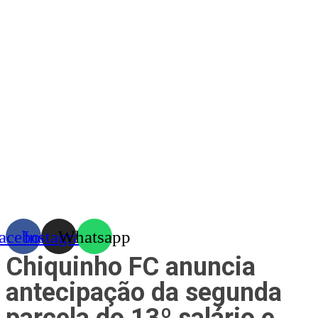
Skip
to
content
acebook
Instagram
Whatsapp
Chiquinho FC anuncia
antecipação da segunda